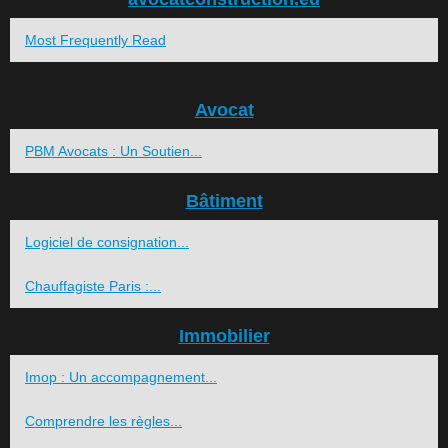
Most Frequently Read
Avocat
PBM Avocats : Un Soutien...
Bâtiment
Logiciel de consignation...
Chauffagiste Paris :...
Immobilier
Imop : Un accompagnement...
Comprendre les règles...