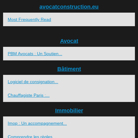
avocatconstruction.eu
Most Frequently Read
Avocat
PBM Avocats : Un Soutien...
Bâtiment
Logiciel de consignation...
Chauffagiste Paris :...
Immobilier
Imop : Un accompagnement...
Comprendre les règles...