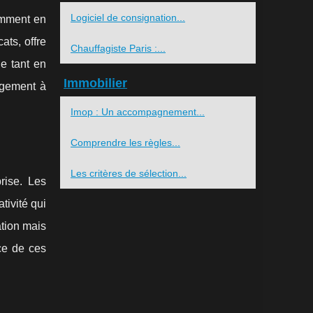
Logiciel de consignation...
amment en
ats, offre
Chauffagiste Paris :...
e tant en
Immobilier
agement à
Imop : Un accompagnement...
Comprendre les règles...
Les critères de sélection...
rise. Les
tivité qui
ation mais
ce de ces