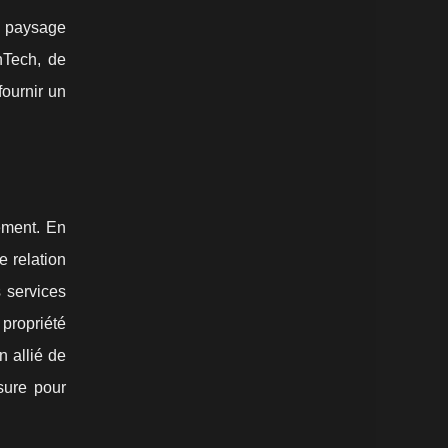
u paysage
nTech, de
ournir un
ement. En
e relation
 services
 propriété
n allié de
sure pour