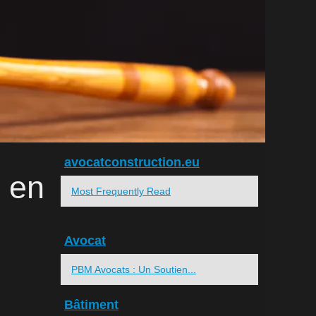
avocatconstruction.eu
 en
Most Frequently Read
Avocat
PBM Avocats : Un Soutien...
Bâtiment