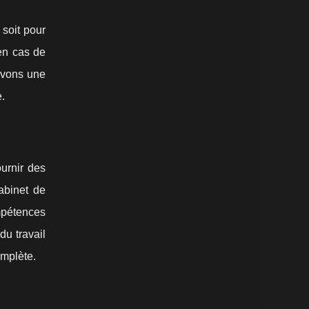
soit pour
 en cas de
avons une
.
urnir des
cabinet de
mpétences
du travail
omplète.